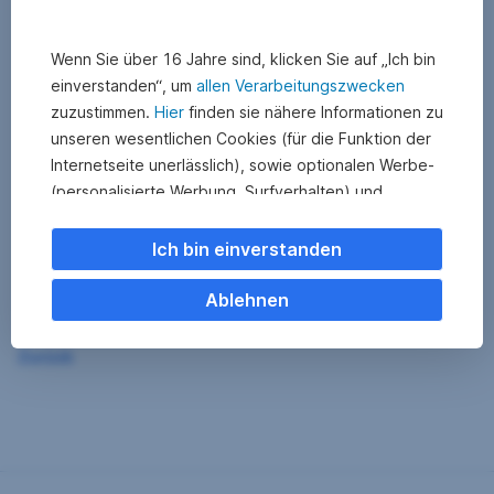
Wenn Sie über 16 Jahre sind, klicken Sie auf „Ich bin
einverstanden“, um
allen Verarbeitungszwecken
zuzustimmen.
Hier
finden sie nähere Informationen zu
unseren wesentlichen Cookies (für die Funktion der
Internetseite unerlässlich), sowie optionalen Werbe-
(personalisierte Werbung, Surfverhalten) und
Statistik-Cookies (Nutzerverhalten,
Serviceverbesserung). Einzelne Kategorien können
Ich bin einverstanden
Sie auch ablehnen. Ihre
Cookie Einstellungen können Sie jederzeit ändern
.
Ablehnen
Einige unserer Partnerdienste befinden sich in den
Zurück
USA. Nach Rechtssprechung des Europäischen
Gerichtshofs existiert derzeit in den USA kein
angemessener Datenschutz. Es besteht das Risiko,
dass Ihre Daten durch US-Behörden kontrolliert und
überwacht werden. Dagegen können Sie keine