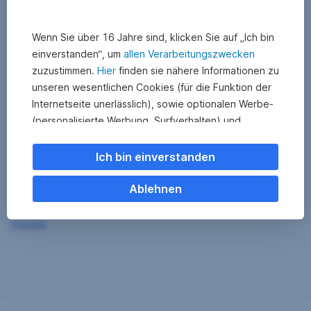
Wenn Sie über 16 Jahre sind, klicken Sie auf „Ich bin
einverstanden“, um
allen Verarbeitungszwecken
zuzustimmen.
Hier
finden sie nähere Informationen zu
unseren wesentlichen Cookies (für die Funktion der
Internetseite unerlässlich), sowie optionalen Werbe-
(personalisierte Werbung, Surfverhalten) und
Statistik-Cookies (Nutzerverhalten,
Serviceverbesserung). Einzelne Kategorien können
Ich bin einverstanden
Sie auch ablehnen. Ihre
Cookie Einstellungen können Sie jederzeit ändern
.
Ablehnen
Einige unserer Partnerdienste befinden sich in den
Zurück
USA. Nach Rechtssprechung des Europäischen
Gerichtshofs existiert derzeit in den USA kein
angemessener Datenschutz. Es besteht das Risiko,
dass Ihre Daten durch US-Behörden kontrolliert und
überwacht werden. Dagegen können Sie keine