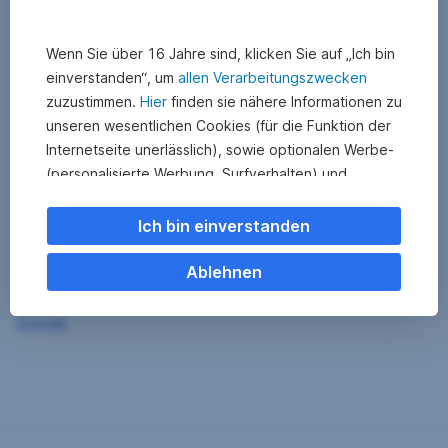
Wenn Sie über 16 Jahre sind, klicken Sie auf „Ich bin
einverstanden“, um
allen Verarbeitungszwecken
zuzustimmen.
Hier
finden sie nähere Informationen zu
unseren wesentlichen Cookies (für die Funktion der
Internetseite unerlässlich), sowie optionalen Werbe-
(personalisierte Werbung, Surfverhalten) und
Statistik-Cookies (Nutzerverhalten,
Serviceverbesserung). Einzelne Kategorien können
Ich bin einverstanden
Sie auch ablehnen. Ihre
Cookie Einstellungen können Sie jederzeit ändern
.
Ablehnen
Einige unserer Partnerdienste befinden sich in den
Zurück
USA. Nach Rechtssprechung des Europäischen
Gerichtshofs existiert derzeit in den USA kein
angemessener Datenschutz. Es besteht das Risiko,
dass Ihre Daten durch US-Behörden kontrolliert und
überwacht werden. Dagegen können Sie keine