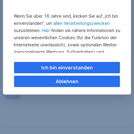
Wenn Sie über 16 Jahre sind, klicken Sie auf „Ich bin
einverstanden“, um
allen Verarbeitungszwecken
zuzustimmen.
Hier
finden sie nähere Informationen zu
unseren wesentlichen Cookies (für die Funktion der
Internetseite unerlässlich), sowie optionalen Werbe-
(personalisierte Werbung, Surfverhalten) und
Statistik-Cookies (Nutzerverhalten,
Serviceverbesserung). Einzelne Kategorien können
Ich bin einverstanden
Sie auch ablehnen. Ihre
Cookie Einstellungen können Sie jederzeit ändern
.
Ablehnen
Einige unserer Partnerdienste befinden sich in den
Zurück
USA. Nach Rechtssprechung des Europäischen
Gerichtshofs existiert derzeit in den USA kein
angemessener Datenschutz. Es besteht das Risiko,
dass Ihre Daten durch US-Behörden kontrolliert und
überwacht werden. Dagegen können Sie keine