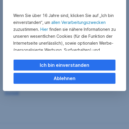
Wenn Sie über 16 Jahre sind, klicken Sie auf „Ich bin
einverstanden“, um
allen Verarbeitungszwecken
zuzustimmen.
Hier
finden sie nähere Informationen zu
unseren wesentlichen Cookies (für die Funktion der
Internetseite unerlässlich), sowie optionalen Werbe-
(personalisierte Werbung, Surfverhalten) und
Statistik-Cookies (Nutzerverhalten,
Serviceverbesserung). Einzelne Kategorien können
Ich bin einverstanden
Sie auch ablehnen. Ihre
Cookie Einstellungen können Sie jederzeit ändern
.
Ablehnen
Einige unserer Partnerdienste befinden sich in den
Zurück
USA. Nach Rechtssprechung des Europäischen
Gerichtshofs existiert derzeit in den USA kein
angemessener Datenschutz. Es besteht das Risiko,
dass Ihre Daten durch US-Behörden kontrolliert und
überwacht werden. Dagegen können Sie keine