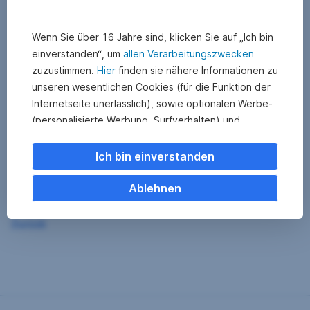
Wenn Sie über 16 Jahre sind, klicken Sie auf „Ich bin
einverstanden“, um
allen Verarbeitungszwecken
zuzustimmen.
Hier
finden sie nähere Informationen zu
unseren wesentlichen Cookies (für die Funktion der
Internetseite unerlässlich), sowie optionalen Werbe-
(personalisierte Werbung, Surfverhalten) und
Statistik-Cookies (Nutzerverhalten,
Serviceverbesserung). Einzelne Kategorien können
Ich bin einverstanden
Sie auch ablehnen. Ihre
Cookie Einstellungen können Sie jederzeit ändern
.
Ablehnen
Einige unserer Partnerdienste befinden sich in den
Zurück
USA. Nach Rechtssprechung des Europäischen
Gerichtshofs existiert derzeit in den USA kein
angemessener Datenschutz. Es besteht das Risiko,
dass Ihre Daten durch US-Behörden kontrolliert und
überwacht werden. Dagegen können Sie keine