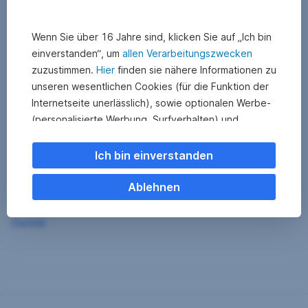
Wenn Sie über 16 Jahre sind, klicken Sie auf „Ich bin
einverstanden“, um
allen Verarbeitungszwecken
zuzustimmen.
Hier
finden sie nähere Informationen zu
unseren wesentlichen Cookies (für die Funktion der
Internetseite unerlässlich), sowie optionalen Werbe-
(personalisierte Werbung, Surfverhalten) und
Statistik-Cookies (Nutzerverhalten,
Serviceverbesserung). Einzelne Kategorien können
Ich bin einverstanden
Sie auch ablehnen. Ihre
Cookie Einstellungen können Sie jederzeit ändern
.
Ablehnen
Einige unserer Partnerdienste befinden sich in den
Zurück
USA. Nach Rechtssprechung des Europäischen
Gerichtshofs existiert derzeit in den USA kein
angemessener Datenschutz. Es besteht das Risiko,
dass Ihre Daten durch US-Behörden kontrolliert und
überwacht werden. Dagegen können Sie keine