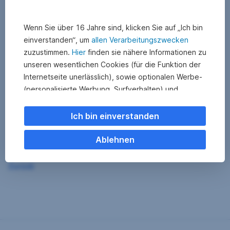
Wenn Sie über 16 Jahre sind, klicken Sie auf „Ich bin
einverstanden“, um
allen Verarbeitungszwecken
zuzustimmen.
Hier
finden sie nähere Informationen zu
unseren wesentlichen Cookies (für die Funktion der
Internetseite unerlässlich), sowie optionalen Werbe-
(personalisierte Werbung, Surfverhalten) und
Statistik-Cookies (Nutzerverhalten,
Serviceverbesserung). Einzelne Kategorien können
Ich bin einverstanden
Sie auch ablehnen. Ihre
Cookie Einstellungen können Sie jederzeit ändern
.
Ablehnen
Einige unserer Partnerdienste befinden sich in den
Zurück
USA. Nach Rechtssprechung des Europäischen
Gerichtshofs existiert derzeit in den USA kein
angemessener Datenschutz. Es besteht das Risiko,
dass Ihre Daten durch US-Behörden kontrolliert und
überwacht werden. Dagegen können Sie keine