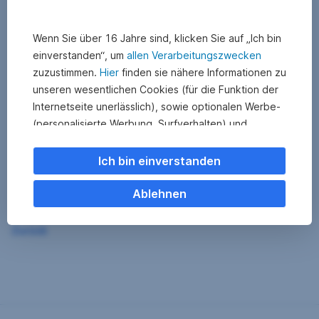
Wenn Sie über 16 Jahre sind, klicken Sie auf „Ich bin
einverstanden“, um
allen Verarbeitungszwecken
zuzustimmen.
Hier
finden sie nähere Informationen zu
unseren wesentlichen Cookies (für die Funktion der
Internetseite unerlässlich), sowie optionalen Werbe-
(personalisierte Werbung, Surfverhalten) und
Statistik-Cookies (Nutzerverhalten,
Serviceverbesserung). Einzelne Kategorien können
Ich bin einverstanden
Sie auch ablehnen. Ihre
Cookie Einstellungen können Sie jederzeit ändern
.
Ablehnen
Einige unserer Partnerdienste befinden sich in den
Zurück
USA. Nach Rechtssprechung des Europäischen
Gerichtshofs existiert derzeit in den USA kein
angemessener Datenschutz. Es besteht das Risiko,
dass Ihre Daten durch US-Behörden kontrolliert und
überwacht werden. Dagegen können Sie keine