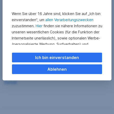
Wenn Sie über 16 Jahre sind, klicken Sie auf „Ich bin
einverstanden“, um
allen Verarbeitungszwecken
zuzustimmen.
Hier
finden sie nähere Informationen zu
unseren wesentlichen Cookies (für die Funktion der
Internetseite unerlässlich), sowie optionalen Werbe-
(personalisierte Werbung, Surfverhalten) und
Statistik-Cookies (Nutzerverhalten,
Serviceverbesserung). Einzelne Kategorien können
Ich bin einverstanden
Sie auch ablehnen. Ihre
Cookie Einstellungen können Sie jederzeit ändern
.
Ablehnen
Einige unserer Partnerdienste befinden sich in den
Zurück
USA. Nach Rechtssprechung des Europäischen
Gerichtshofs existiert derzeit in den USA kein
angemessener Datenschutz. Es besteht das Risiko,
dass Ihre Daten durch US-Behörden kontrolliert und
überwacht werden. Dagegen können Sie keine