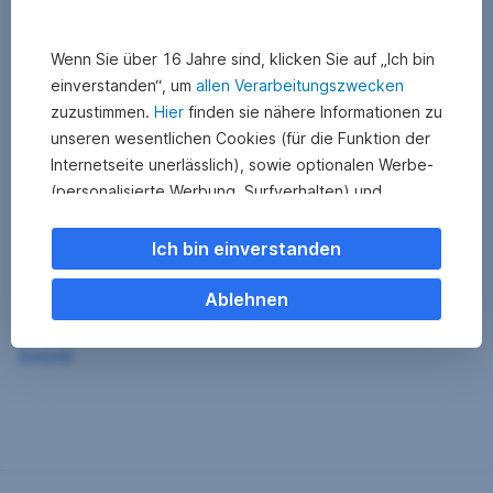
Wenn Sie über 16 Jahre sind, klicken Sie auf „Ich bin
einverstanden“, um
allen Verarbeitungszwecken
zuzustimmen.
Hier
finden sie nähere Informationen zu
unseren wesentlichen Cookies (für die Funktion der
Internetseite unerlässlich), sowie optionalen Werbe-
(personalisierte Werbung, Surfverhalten) und
Statistik-Cookies (Nutzerverhalten,
Serviceverbesserung). Einzelne Kategorien können
Ich bin einverstanden
Sie auch ablehnen. Ihre
Cookie Einstellungen können Sie jederzeit ändern
.
Ablehnen
Einige unserer Partnerdienste befinden sich in den
Zurück
USA. Nach Rechtssprechung des Europäischen
Gerichtshofs existiert derzeit in den USA kein
angemessener Datenschutz. Es besteht das Risiko,
dass Ihre Daten durch US-Behörden kontrolliert und
überwacht werden. Dagegen können Sie keine