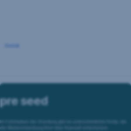
Navigation
überspringen
Zurück
pre seed
Im Frühstadium der Gründung gibt es unterschiedliche Fonds, die
die Weiterentwicklung Ihrer Idee finanziell unterstützen.