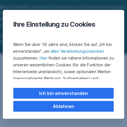
Diese Starthilfe richtet sich an innovative und hochtechnologische
Unternehmen. Die Schwerpunkte liegen in den Bereichen
IKT(Informations- und Kommunikationstechnik), Physical Sciences,
Ihre Einstellung zu Cookies
Life Sciences, Nanotechnologie.
Ziel ist hier die Gründung und den Aufbau von High-Tech
Unternehmen mittels Zuschüssen zu unterstützen.
Wenn Sie über 16 Jahre sind, klicken Sie auf „Ich bin
einverstanden“, um
allen Verarbeitungszwecken
zuzustimmen.
Hier
finden sie nähere Informationen zu
unseren wesentlichen Cookies (für die Funktion der
Internetseite unerlässlich), sowie optionalen Werbe-
(personalisierte Werbung, Surfverhalten) und
Statistik-Cookies (Nutzerverhalten,
Serviceverbesserung). Einzelne Kategorien können
Ich bin einverstanden
Sie auch ablehnen. Ihre
Cookie Einstellungen können Sie jederzeit ändern
.
Ablehnen
Einige unserer Partnerdienste befinden sich in den