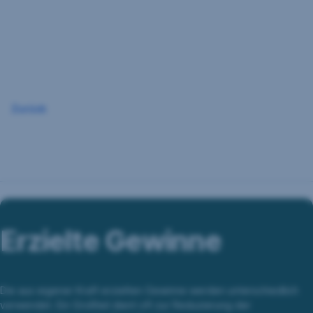
Navigation
überspringen
Zurück
Erzielte Gewinne
Die aus eigener Kraft erzielten Gewinne werden unterschiedlich
verwendet. Ein Großteil dient oft zur Reduzierung der