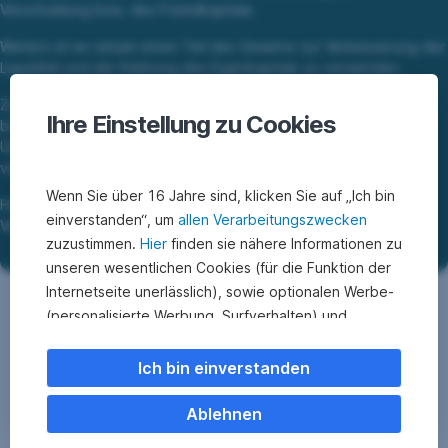
Verschuldung bzw. des Fremdkapitals.
Weiters ist es ratsam einen Teil des Gewinns zur Verbesserung der
Liquidität und die Stärkung des Eigenkapitals zu verwenden
Zusätzlich werden die Mittel in die Firma reinvestiert,
Ihre Einstellung zu Cookies
beispielsweise werden Sachanlagen gekauft oder die
Überschüsse werden in die Ausbildung für die Mitarbeiter
verwendet.
Wenn Sie über 16 Jahre sind, klicken Sie auf „Ich bin
Hier ist darauf zu achten, dass eine Ausgewogenheit bei der
einverstanden“, um
allen Verarbeitungszwecken
Verwendung der Mittel besteht.
zuzustimmen.
Hier
finden sie nähere Informationen zu
unseren wesentlichen Cookies (für die Funktion der
Internetseite unerlässlich), sowie optionalen Werbe-
(personalisierte Werbung, Surfverhalten) und
Statistik-Cookies (Nutzerverhalten,
Serviceverbesserung). Einzelne Kategorien können
Ich bin einverstanden
Sie auch ablehnen. Ihre
Cookie Einstellungen können Sie jederzeit ändern
.
Ablehnen