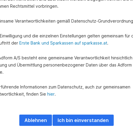
amen Rechtsmittel vorbringen.
nsame Verantwortlichkeiten gemäß Datenschutz-Grundverordnung
e Einwilligung und die einzelnen Einstellungen gelten gemeinsam für 
ftritt der
Erste Bank und Sparkassen auf sparkasse.at
.
 Adform A/S besteht eine gemeinsame Verantwortlichkeit hinsichtlich
ung und Übermittlung personenbezogener Daten über das Adform
e.
rführende Informationen zum Datenschutz, auch zur gemeinsamen
wortlichkeit, finden Sie
hier
.
Ablehnen
Ich bin einverstanden