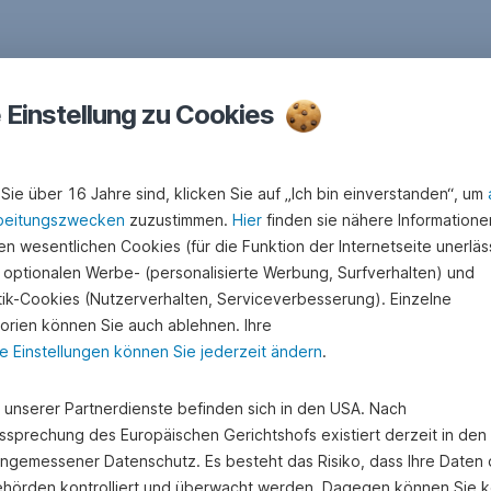
betreuen,
zwischen
Sender:innen,
Empfänger:innen
oder
e Einstellung zu Cookies
Investor:innen.
Transaktionen
erfolgen
direkt,
Sie über 16 Jahre sind, klicken Sie auf „Ich bin einverstanden“, um
jede:r
beitungszwecken
zuzustimmen.
Hier
finden sie nähere Informatione
handelt
n wesentlichen Cookies (für die Funktion der Internetseite unerläss
in
 optionalen Werbe- (personalisierte Werbung, Surfverhalten) und
eigener
stik-Cookies (Nutzerverhalten, Serviceverbesserung). Einzelne
Verantwortung.
Auch
orien können Sie auch ablehnen. Ihre
wenn
e Einstellungen können Sie jederzeit ändern
.
Krypto-
Handelsplätze
e unserer Partnerdienste befinden sich in den USA. Nach
und
ssprechung des Europäischen Gerichtshofs existiert derzeit in de
-
angemessener Datenschutz. Es besteht das Risiko, dass Ihre Daten
Plattformen
zunehmend
hörden kontrolliert und überwacht werden. Dagegen können Sie k