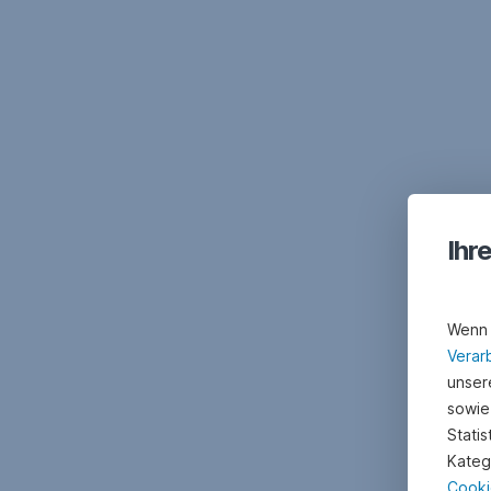
Ihr
Wenn 
Verar
unsere
sowie
Stati
Kateg
Cooki