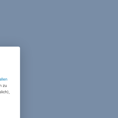
allen
n zu
lich),