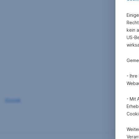
Einig
Recht
kein 
US-Be
wirks
Gemei
- Ihr
Webau
- Mit
Zurück
Erheb
Cooki
Weite
Verant