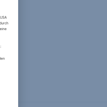
n USA
 durch
eine
:
den