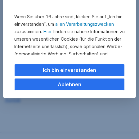
Wenn Sie über 16 Jahre sind, klicken Sie auf „Ich bin
einverstanden“, um
allen Verarbeitungszwecken
zuzustimmen.
Hier
finden sie nähere Informationen zu
unseren wesentlichen Cookies (für die Funktion der
Internetseite unerlässlich), sowie optionalen Werbe-
(personalisierte Werbung, Surfverhalten) und
Statistik-Cookies (Nutzerverhalten,
Serviceverbesserung). Einzelne Kategorien können
Ich bin einverstanden
Sie auch ablehnen. Ihre
Cookie Einstellungen können Sie jederzeit ändern
.
Ablehnen
Einige unserer Partnerdienste befinden sich in den
Zurück
USA. Nach Rechtssprechung des Europäischen
Gerichtshofs existiert derzeit in den USA kein
angemessener Datenschutz. Es besteht das Risiko,
dass Ihre Daten durch US-Behörden kontrolliert und
überwacht werden. Dagegen können Sie keine