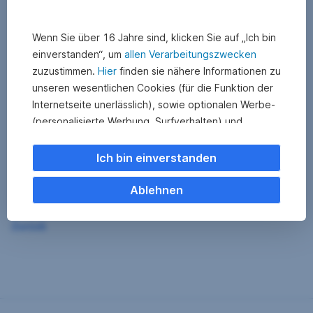
Wenn Sie über 16 Jahre sind, klicken Sie auf „Ich bin
einverstanden“, um
allen Verarbeitungszwecken
zuzustimmen.
Hier
finden sie nähere Informationen zu
unseren wesentlichen Cookies (für die Funktion der
Internetseite unerlässlich), sowie optionalen Werbe-
(personalisierte Werbung, Surfverhalten) und
Statistik-Cookies (Nutzerverhalten,
Serviceverbesserung). Einzelne Kategorien können
Ich bin einverstanden
Sie auch ablehnen. Ihre
Cookie Einstellungen können Sie jederzeit ändern
.
Ablehnen
Einige unserer Partnerdienste befinden sich in den
Zurück
USA. Nach Rechtssprechung des Europäischen
Gerichtshofs existiert derzeit in den USA kein
angemessener Datenschutz. Es besteht das Risiko,
dass Ihre Daten durch US-Behörden kontrolliert und
überwacht werden. Dagegen können Sie keine