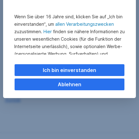
Wenn Sie über 16 Jahre sind, klicken Sie auf „Ich bin
einverstanden“, um
allen Verarbeitungszwecken
zuzustimmen.
Hier
finden sie nähere Informationen zu
unseren wesentlichen Cookies (für die Funktion der
Internetseite unerlässlich), sowie optionalen Werbe-
(personalisierte Werbung, Surfverhalten) und
Statistik-Cookies (Nutzerverhalten,
Serviceverbesserung). Einzelne Kategorien können
Ich bin einverstanden
Sie auch ablehnen. Ihre
Cookie Einstellungen können Sie jederzeit ändern
.
Ablehnen
Einige unserer Partnerdienste befinden sich in den
Zurück
USA. Nach Rechtssprechung des Europäischen
Gerichtshofs existiert derzeit in den USA kein
angemessener Datenschutz. Es besteht das Risiko,
dass Ihre Daten durch US-Behörden kontrolliert und
überwacht werden. Dagegen können Sie keine