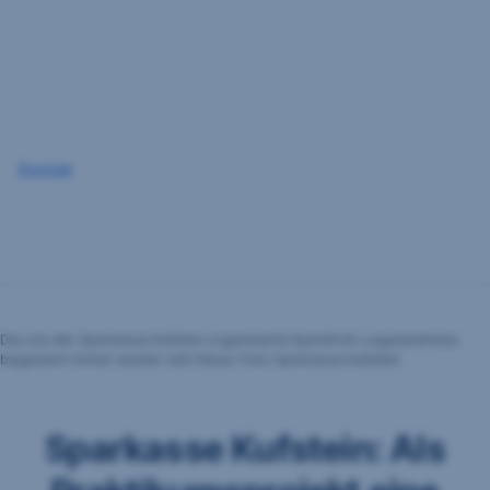
Navigation
überspringen
Zurück
Die von der Sparkasse Kufstein organisierte Sparefroh-Legolandreise
begeistert immer wieder aufs Neue. Foto: Sparkasse Kufstein
Sparkasse Kufstein: Als