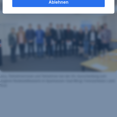
Cookie Einstellungen können Sie jederzeit ändern
.
Ablehnen
Einige unserer Partnerdienste befinden sich in den
USA. Nach Rechtssprechung des Europäischen
Gerichtshofs existiert derzeit in den USA kein
angemessener Datenschutz. Es besteht das Risiko,
dass Ihre Daten durch US-Behörden kontrolliert und
überwacht werden. Dagegen können Sie keine
wirksamen Rechtsmittel vorbringen.
Gemeinsame Verantwortlichkeiten gemäß
Datenschutz-Grundverordnung:
Jury, Teilnehmerinnen und Teilnehmer bei der 64. Ausscheidung zum
Jugend-Redewettbewerb im Sparkassen-Saal Wörgl. Fotonachweis: Land
- Ihre Einwilligung und die einzelnen Einstellungen
Tirol
gelten gemeinsam für den Webauftritt der
Erste Bank
und Sparkassen auf sparkasse.at
.
- Mit Adform A/S besteht eine gemeinsame
Verantwortlichkeit hinsichtlich Erhebung und