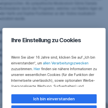
angesprochen. Als sympathische Moderatorin führte Daniela
Schmiederer durch das Programm, welches von Nadine Ager an
der Harfe und Sophie Puchleitner an der Violine musikalisch
umrahmt wurde.
Für das Landesfinale in Innsbruck haben sich qualifiziert:
Ihre Einstellung zu Cookies
8. Schulstufen: Magdalena Greiderer (BRG Wörgl);
Polytechnische Schulen: Aurelia Fenzl (Polytechnische Schule
Kufstein);
Wenn Sie über 16 Jahre sind, klicken Sie auf „Ich bin
einverstanden“, um
allen Verarbeitungszwecken
Berufsschulen: Dennie Radosavljevic;
zuzustimmen.
Hier
finden sie nähere Informationen zu
Mittlere Schulen: Lukas Embacher (HBLA Kufstein);
unseren wesentlichen Cookies (für die Funktion der
Internetseite unerlässlich), sowie optionalen Werbe-
Höhere Schulen: David Ebner (HAK Wörgl).
(personalisierte Werbung, Surfverhalten) und
Spontanreden: Jan Bronauer (HAK Wörgl).
Statistik-Cookies (Nutzerverhalten,
Serviceverbesserung). Einzelne Kategorien können
Ich bin einverstanden
Sie auch ablehnen. Ihre