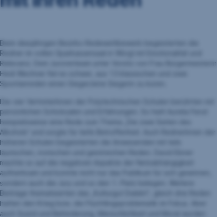
Beim diesjährigen Bezirks-Redewettbewerb begeisterten die
Redner im vollen Sparkassensaal in Wörgl mit Emotionalität und
Relevanz. Dem Jurorenteam unter Vorsitz von Frau Bürgermeisterin
Hedi Wechner fiel es schwer, aus 13 klassischen und zwei
Spontanreden einen Sieger/eine Siegerin zu küren.
Die vier VertreterInnen der Polytechnischen Schulen berührten mit
persönlichen Schicksalen und Erfahrungen. So hielt Aurelia Fenzl
beispielsweise eine Rede zum Thema „Die zwei Seiten des
Alkohols“ und sorgte für tiefe Betroffenheit. Auch RednerInnen der
höheren Schulen begeisterten die Anwesenden mit teils
launischen, ironischen und geistreichen Reden. David Ebner
machte so auf die negativen Aspekte der Netzabhängigkeit
aufmerksam und konnte nicht nur das Publikum für sich gewinnen,
sondern auch die Jury und so den 1. Platz belegen. Weitere
Beiträge thematisierten das „Kulturgut Dialekt“, gleich drei Reden
hatten den Krieg bzw. die Flüchtlingsproblematik im Fokus. Aber
auch Suizid und Behinderung, Menschlichkeit und Moral wurden