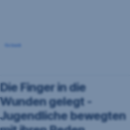
Navigation
überspringen
Go back
Die Finger in die
Wunden gelegt -
Jugendliche bewegten
mit ihren Reden