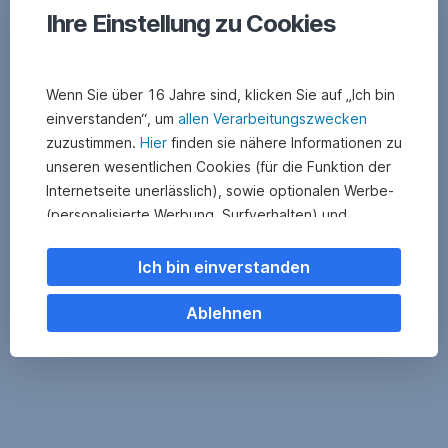
Ihre Einstellung zu Cookies
Wenn Sie über 16 Jahre sind, klicken Sie auf „Ich bin
einverstanden“, um
allen Verarbeitungszwecken
zuzustimmen.
Hier
finden sie nähere Informationen zu
unseren wesentlichen Cookies (für die Funktion der
Internetseite unerlässlich), sowie optionalen Werbe-
(personalisierte Werbung, Surfverhalten) und
Statistik-Cookies (Nutzerverhalten,
Serviceverbesserung). Einzelne Kategorien können
Ich bin einverstanden
Sie auch ablehnen. Ihre
Cookie Einstellungen können Sie jederzeit ändern
.
Ablehnen
Einige unserer Partnerdienste befinden sich in den
USA. Nach Rechtssprechung des Europäischen
Gerichtshofs existiert derzeit in den USA kein
angemessener Datenschutz. Es besteht das Risiko,