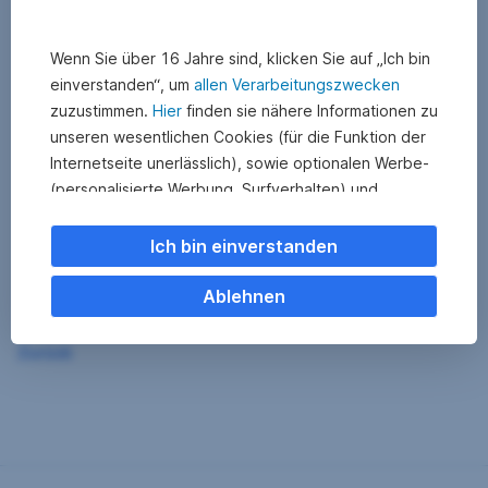
Wenn Sie über 16 Jahre sind, klicken Sie auf „Ich bin
einverstanden“, um
allen Verarbeitungszwecken
zuzustimmen.
Hier
finden sie nähere Informationen zu
unseren wesentlichen Cookies (für die Funktion der
Internetseite unerlässlich), sowie optionalen Werbe-
(personalisierte Werbung, Surfverhalten) und
Statistik-Cookies (Nutzerverhalten,
Serviceverbesserung). Einzelne Kategorien können
Ich bin einverstanden
Sie auch ablehnen. Ihre
Cookie Einstellungen können Sie jederzeit ändern
.
Ablehnen
Einige unserer Partnerdienste befinden sich in den
Zurück
USA. Nach Rechtssprechung des Europäischen
Gerichtshofs existiert derzeit in den USA kein
angemessener Datenschutz. Es besteht das Risiko,
dass Ihre Daten durch US-Behörden kontrolliert und
überwacht werden. Dagegen können Sie keine