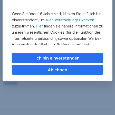
Wenn Sie über 16 Jahre sind, klicken Sie auf „Ich bin
einverstanden“, um
allen Verarbeitungszwecken
zuzustimmen.
Hier
finden sie nähere Informationen zu
unseren wesentlichen Cookies (für die Funktion der
Internetseite unerlässlich), sowie optionalen Werbe-
(personalisierte Werbung, Surfverhalten) und
Statistik-Cookies (Nutzerverhalten,
Serviceverbesserung). Einzelne Kategorien können
Ich bin einverstanden
Sie auch ablehnen. Ihre
Cookie Einstellungen können Sie jederzeit ändern
.
Ablehnen
Einige unserer Partnerdienste befinden sich in den
Zurück
USA. Nach Rechtssprechung des Europäischen
Gerichtshofs existiert derzeit in den USA kein
angemessener Datenschutz. Es besteht das Risiko,
dass Ihre Daten durch US-Behörden kontrolliert und
überwacht werden. Dagegen können Sie keine