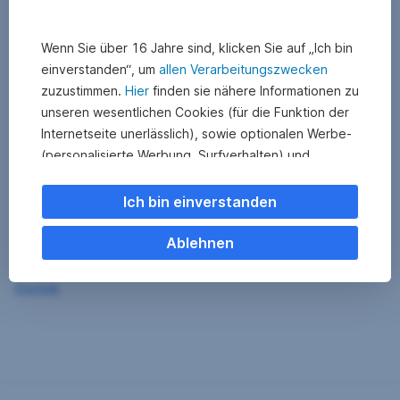
Wenn Sie über 16 Jahre sind, klicken Sie auf „Ich bin
einverstanden“, um
allen Verarbeitungszwecken
zuzustimmen.
Hier
finden sie nähere Informationen zu
unseren wesentlichen Cookies (für die Funktion der
Internetseite unerlässlich), sowie optionalen Werbe-
(personalisierte Werbung, Surfverhalten) und
Statistik-Cookies (Nutzerverhalten,
Serviceverbesserung). Einzelne Kategorien können
Ich bin einverstanden
Sie auch ablehnen. Ihre
Cookie Einstellungen können Sie jederzeit ändern
.
Ablehnen
Einige unserer Partnerdienste befinden sich in den
Zurück
USA. Nach Rechtssprechung des Europäischen
Gerichtshofs existiert derzeit in den USA kein
angemessener Datenschutz. Es besteht das Risiko,
dass Ihre Daten durch US-Behörden kontrolliert und
überwacht werden. Dagegen können Sie keine