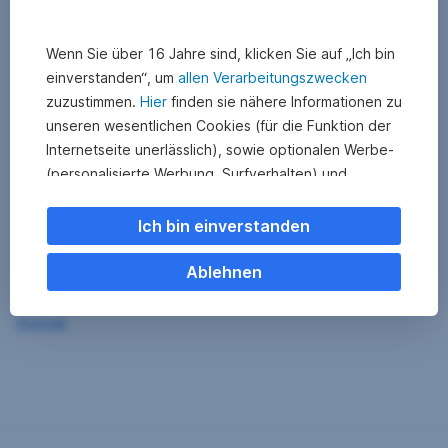
Wenn Sie über 16 Jahre sind, klicken Sie auf „Ich bin
einverstanden“, um
allen Verarbeitungszwecken
zuzustimmen.
Hier
finden sie nähere Informationen zu
unseren wesentlichen Cookies (für die Funktion der
Internetseite unerlässlich), sowie optionalen Werbe-
(personalisierte Werbung, Surfverhalten) und
Statistik-Cookies (Nutzerverhalten,
Serviceverbesserung). Einzelne Kategorien können
Ich bin einverstanden
Sie auch ablehnen. Ihre
Cookie Einstellungen können Sie jederzeit ändern
.
Ablehnen
Einige unserer Partnerdienste befinden sich in den
Zurück
USA. Nach Rechtssprechung des Europäischen
Gerichtshofs existiert derzeit in den USA kein
angemessener Datenschutz. Es besteht das Risiko,
dass Ihre Daten durch US-Behörden kontrolliert und
überwacht werden. Dagegen können Sie keine