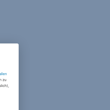
allen
n zu
lich),