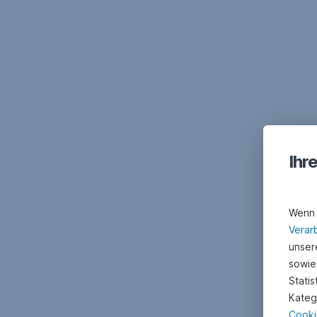
Ihr
Wenn 
Verar
unsere
sowie
Stati
Kateg
Cooki