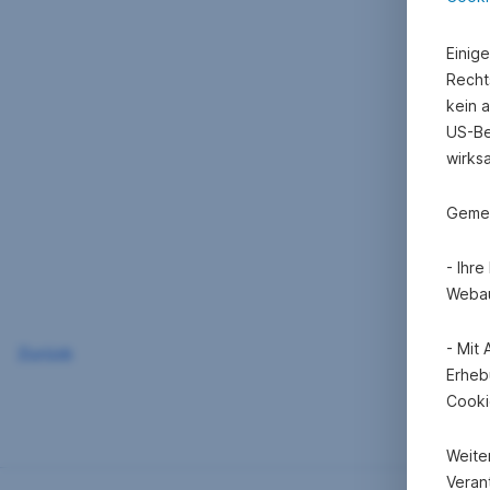
Einig
Recht
kein 
US-Be
wirks
Gemei
- Ihr
Webau
- Mit
Zurück
Erheb
Cooki
Weite
Verant