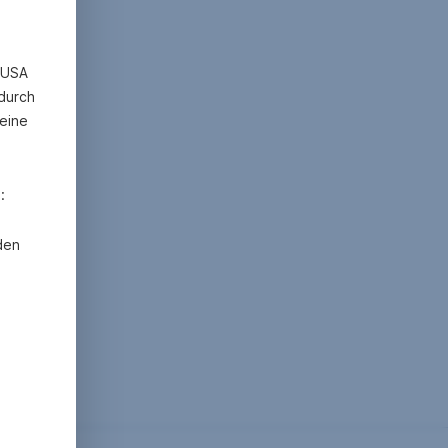
n USA
 durch
eine
:
den