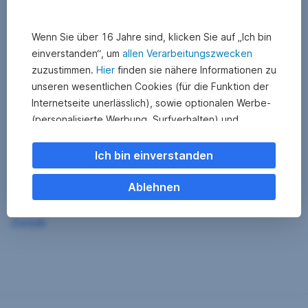
Wenn Sie über 16 Jahre sind, klicken Sie auf „Ich bin
einverstanden“, um
allen Verarbeitungszwecken
zuzustimmen.
Hier
finden sie nähere Informationen zu
unseren wesentlichen Cookies (für die Funktion der
Internetseite unerlässlich), sowie optionalen Werbe-
(personalisierte Werbung, Surfverhalten) und
Statistik-Cookies (Nutzerverhalten,
Serviceverbesserung). Einzelne Kategorien können
Ich bin einverstanden
Sie auch ablehnen. Ihre
Cookie Einstellungen können Sie jederzeit ändern
.
Ablehnen
Einige unserer Partnerdienste befinden sich in den
Zurück
USA. Nach Rechtssprechung des Europäischen
Gerichtshofs existiert derzeit in den USA kein
angemessener Datenschutz. Es besteht das Risiko,
dass Ihre Daten durch US-Behörden kontrolliert und
überwacht werden. Dagegen können Sie keine