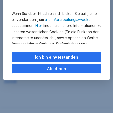
Wenn Sie über 16 Jahre sind, klicken Sie auf „Ich bin
einverstanden“, um
allen Verarbeitungszwecken
zuzustimmen.
Hier
finden sie nähere Informationen zu
unseren wesentlichen Cookies (für die Funktion der
Internetseite unerlässlich), sowie optionalen Werbe-
(personalisierte Werbung, Surfverhalten) und
Statistik-Cookies (Nutzerverhalten,
Serviceverbesserung). Einzelne Kategorien können
Ich bin einverstanden
Sie auch ablehnen. Ihre
Cookie Einstellungen können Sie jederzeit ändern
.
Ablehnen
Einige unserer Partnerdienste befinden sich in den
Zurück
USA. Nach Rechtssprechung des Europäischen
Gerichtshofs existiert derzeit in den USA kein
angemessener Datenschutz. Es besteht das Risiko,
dass Ihre Daten durch US-Behörden kontrolliert und
überwacht werden. Dagegen können Sie keine