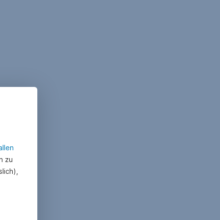
allen
n zu
lich),