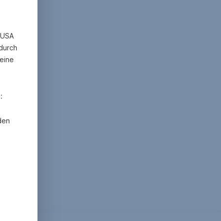
n USA
 durch
eine
:
den