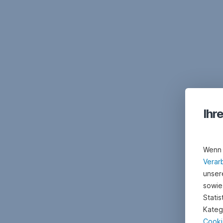
Ihr
Wenn 
Verar
unsere
sowie
Stati
Kateg
Cooki