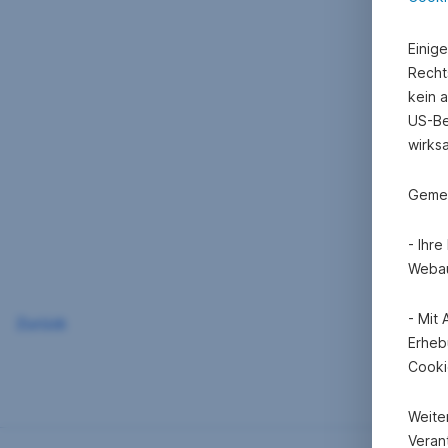
Einig
Recht
kein 
US-Be
wirks
Gemei
- Ihr
Webau
- Mit
Zurück
Erheb
Cooki
Weite
Verant