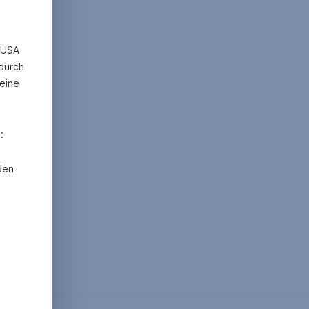
n USA
 durch
eine
:
den