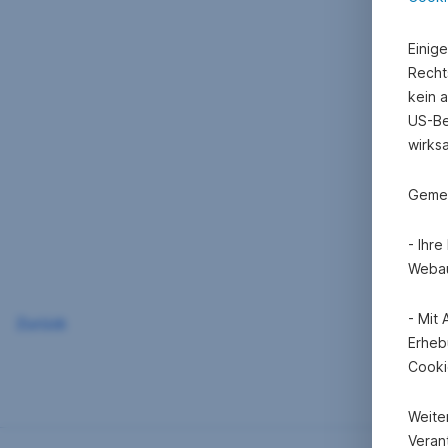
Einig
Recht
kein 
US-Be
wirks
Gemei
- Ihr
Webau
- Mit
Zurück
Erheb
Cooki
Weite
Verant