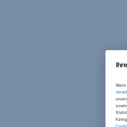
Ihr
Wenn 
Verar
unsere
sowie
Stati
Kateg
Cooki