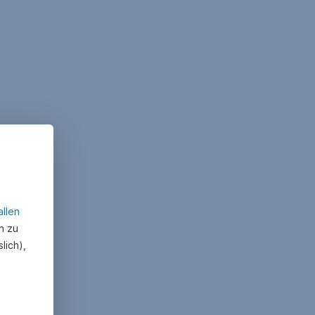
allen
n zu
lich),