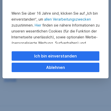
Wenn Sie über 16 Jahre sind, klicken Sie auf „Ich bin
einverstanden“, um
allen Verarbeitungszwecken
zuzustimmen.
Hier
finden sie nähere Informationen zu
unseren wesentlichen Cookies (für die Funktion der
Internetseite unerlässlich), sowie optionalen Werbe-
(personalisierte Werbung, Surfverhalten) und
Statistik-Cookies (Nutzerverhalten,
Serviceverbesserung). Einzelne Kategorien können
Ich bin einverstanden
Sie auch ablehnen. Ihre
Cookie Einstellungen können Sie jederzeit ändern
.
Ablehnen
Einige unserer Partnerdienste befinden sich in den
Zurück
USA. Nach Rechtssprechung des Europäischen
Gerichtshofs existiert derzeit in den USA kein
angemessener Datenschutz. Es besteht das Risiko,
dass Ihre Daten durch US-Behörden kontrolliert und
überwacht werden. Dagegen können Sie keine