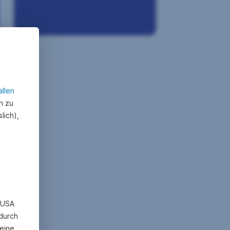
allen
n zu
lich),
n USA
 durch
eine