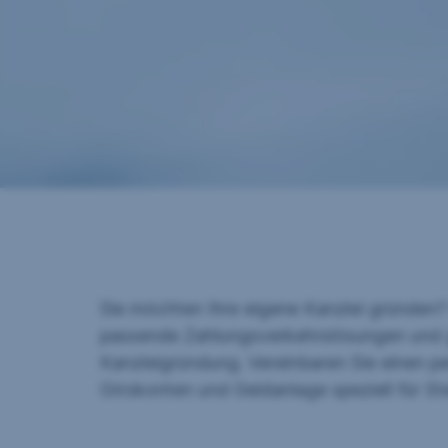
Sie möchten Ihre eigene Kanzlei gründen? I
passende Zahlungsverkehrslösungen und ge
Kanzleigründung. Vereinbaren Sie einen p
Girokonten und Geldanlage speziell für St