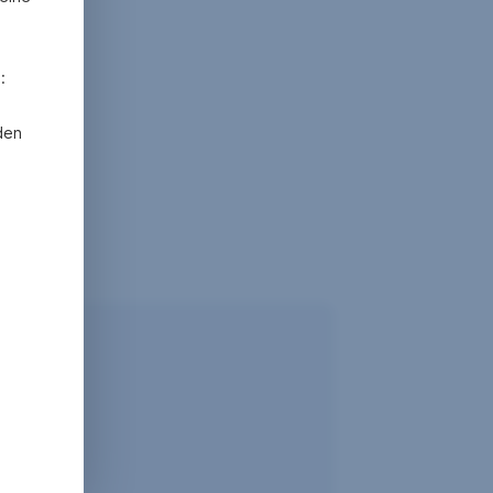
:
den