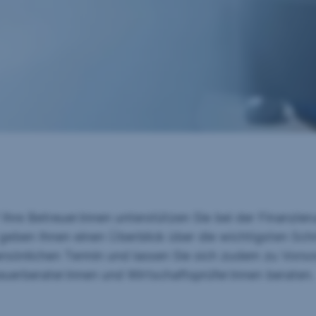
hre Betreuer:innen unterstützen Sie bei der Finanzieru
ben Ihnen einen Überblick über die wichtigsten Schri
ersönlichen Termin und lassen Sie sich zudem zu Vors
euerberater:innen und Wirtschaftsprüfer:innen beraten.