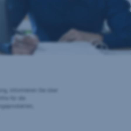
ng, informieren Sie über
tte für die
orgeprodukten,