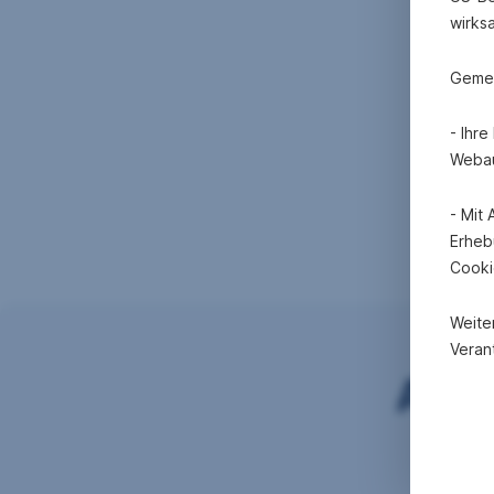
wirks
Gemei
- Ihr
Webau
- Mit
Erheb
Cooki
Weite
Verant
Auch