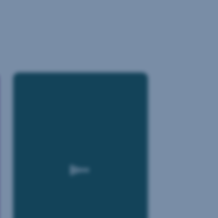
Für
die
Umsetzung
Ihrer
Pläne