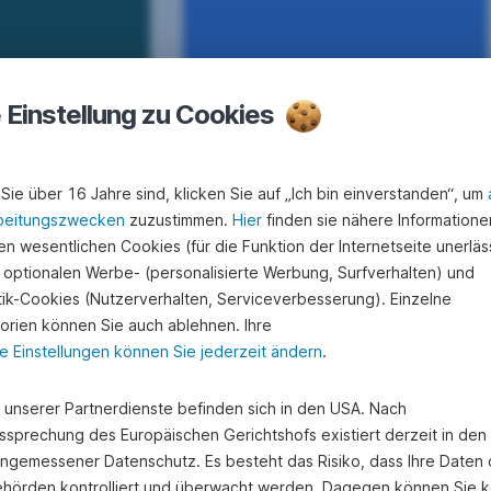
e Einstellung zu Cookies
Sie über 16 Jahre sind, klicken Sie auf „Ich bin einverstanden“, um
ntaktieren Sie uns
beitungszwecken
zuzustimmen.
Hier
finden sie nähere Informatione
n wesentlichen Cookies (für die Funktion der Internetseite unerläss
 optionalen Werbe- (personalisierte Werbung, Surfverhalten) und
stik-Cookies (Nutzerverhalten, Serviceverbesserung). Einzelne
orien können Sie auch ablehnen. Ihre
e Einstellungen können Sie jederzeit ändern
.
e unserer Partnerdienste befinden sich in den USA. Nach
ssprechung des Europäischen Gerichtshofs existiert derzeit in de
angemessener Datenschutz. Es besteht das Risiko, dass Ihre Daten
hörden kontrolliert und überwacht werden. Dagegen können Sie k