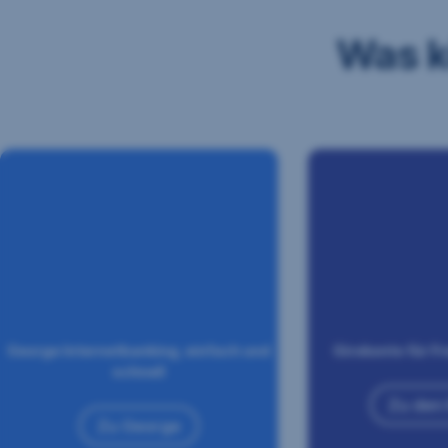
Was k
George Internetbanking, einfach und
Girokonto für Fr
schnell
Zu den
Zu George