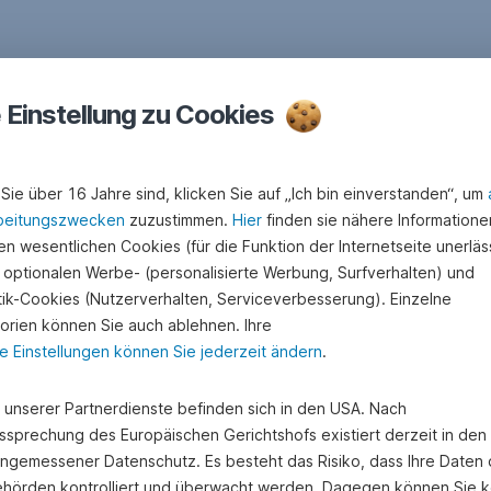
e Einstellung zu Cookies
Sie über 16 Jahre sind, klicken Sie auf „Ich bin einverstanden“, um
beitungszwecken
zuzustimmen.
Hier
finden sie nähere Informatione
n wesentlichen Cookies (für die Funktion der Internetseite unerläss
 optionalen Werbe- (personalisierte Werbung, Surfverhalten) und
stik-Cookies (Nutzerverhalten, Serviceverbesserung). Einzelne
orien können Sie auch ablehnen. Ihre
e Einstellungen können Sie jederzeit ändern
.
e unserer Partnerdienste befinden sich in den USA. Nach
ssprechung des Europäischen Gerichtshofs existiert derzeit in de
angemessener Datenschutz. Es besteht das Risiko, dass Ihre Daten
hörden kontrolliert und überwacht werden. Dagegen können Sie k