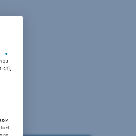
allen
n zu
lich),
n USA
 durch
eine