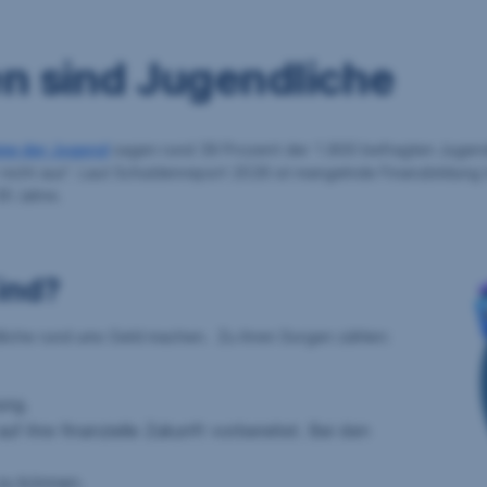
en sind Jugendliche
mme der Jugend
sagen rund 39 Prozent der 1.800 befragten Jugend
icht aus“. Laut Schuldenreport 2026 ist mangelnde Finanzbildung t
30 Jahre.
Kind?
liche rund ums Geld machen. Zu ihren Sorgen zählen:
ung.
 ihre finanzielle Zukunft vorbereitet. Bei den
 zu können.