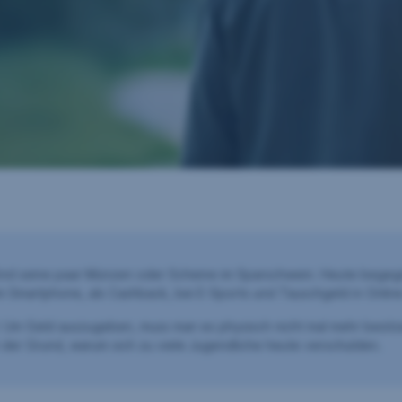
Kind seine paar Münzen oder Scheine im Sparschwein. Heute begegn
dem Smartphone, als Cashback, bei E-Sports und Tauschgeld in Onlin
ßt: Um Geld auszugeben, muss man es physisch nicht mal mehr besit
h der Grund, warum sich zu viele Jugendliche heute verschulden.