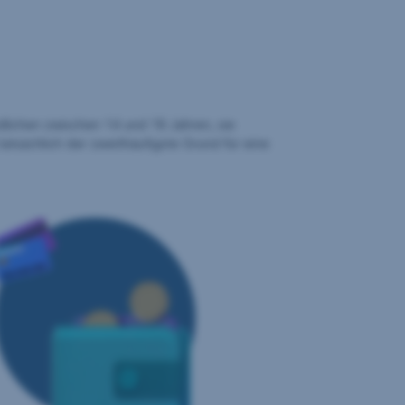
lichen zwischen 14 und 18 Jahren, sie
atsächlich der zweithäufigste Grund für eine