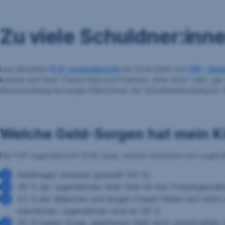
Zu viele Schuldner:inn
Laut aktuellem
FLiP-Jugendbericht
der Erste Bank und
YEP – Sti
kennen sich beim Thema Geld und Finanzen „eher nicht“ oder „gar n
Überschuldung bei jungen Klient:innen der Schuldnerberatung bis 
Welche Geld-Sorgen hat mein 
Der FLiP-Jugendbericht 2026 zeigt, welche Gedanken sich Jugend
Geldfragen stressen generell (45 %).
28 % der Jugendlichen fehlt Geld für ihre Freizeitgestalt
43 % der Mädchen und jungen Frauen fühlen sich nicht auf
männlichen Jugendlichen sind es 28 %.
20 % haben Sorge, geliehenes Geld nicht zurückzahlen