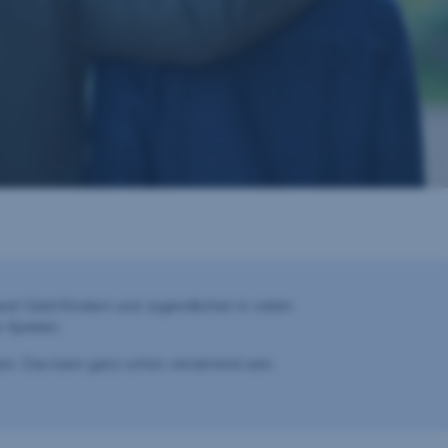
et Geld Kindern und Jugendlichen in vielen
e-Spielen.
zen. Das kann ganz schön verwirrend sein.