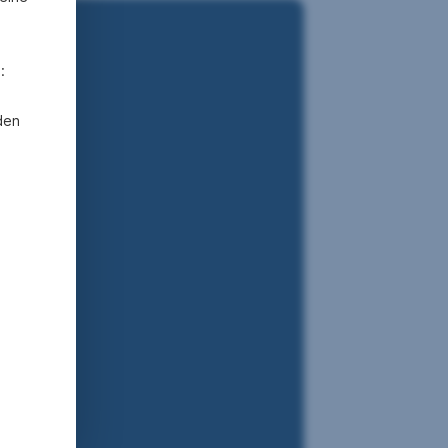
:
den