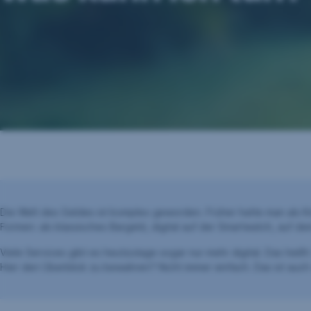
Die Welt des Geldes ist komplex geworden. Früher hatte man als 
Formen: als klassisches Bargeld, digital auf der Smartwatch, auf 
Viele Services gibt es heutzutage sogar nur mehr digital. Das hei
Hier den Überblick zu bewahren? Nicht immer einfach. Das ist auc