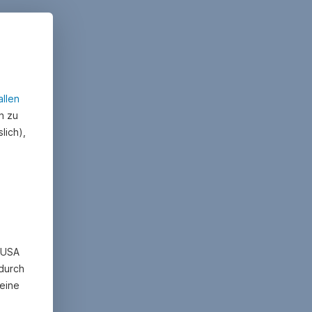
allen
n zu
lich),
n USA
 durch
eine