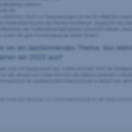
okratieabbaus diverse
ürde die
n erleichtern. Auch von Erleichterungen bei der Rot-Weiß-Rot-Kart
n Fachkräften könnte der Standort profitieren. Angesichts der d
 Bereichen der Fachkräftemangel spürbar entschärft werden. Eine
e zudem die gute Forschungsquote weiter fördern.
 wie vor ein bestimmendes Thema. Von wel
gehen wir 2025 aus?
en zu je 25 Basispunkten aus, sodass mit Ende 2025 der Einlagen
Trotz der aktuell noch hohen Kernrate der Inflation sprechen vorlau
ohnwachstum für nachlassenden Inflationsdruck im Verlauf des Jahr
s ein moderates Wachstum von +0,9 Prozent erwartet. Im Jahr 2026 wird ein