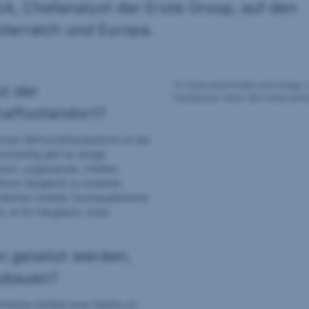
ck, Chefanalyst der Erste Group, auf den
terreich und Europa.
"In Österreich finden sich einige
t der
Champions“ unter den Unternehm
haftsstandort?
chen Wirtschaftsstandorts ist die
eichzeitig gibt es einige
schen, sogenannte „Hidden
tiven Vergleich zu anderen
htliches Umfeld, hochqualifizierte
e, im EU-Vergleich, hohe
n gesetzt werden,
zubauen?
htliche Umfeld eine Stärke ist,