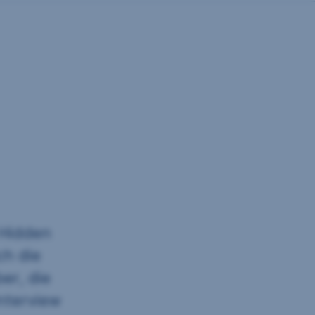
 Hidden
ch die
er, die
nterview