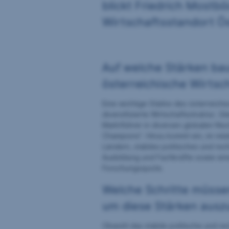
blickt Friedrich Mostbö
Wirtschaftsstandort Ös
Auf welche Stärken bau
österreichische Wirtsc
Eine wichtige Stärke des österreichis
diversifizierte Wirtschaftsstruktur. Gl
Marktführer in diversen globalen Ni
Champions“. Hinzu kommt ein, im rela
Ländern, stabiles politisches und rec
Ausbildung und Fachkräfte sowie ein
Forschungsquote.
Welche Schritte müsse
um diese Stärken aus
Obwohl das stabile politische und rec