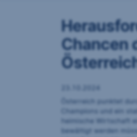
Herausfo
Chancen d
Österreic
23.10.2024
Österreich punktet durc
Champions und ein stab
heimische Wirtschaft 
bewältigt werden müss