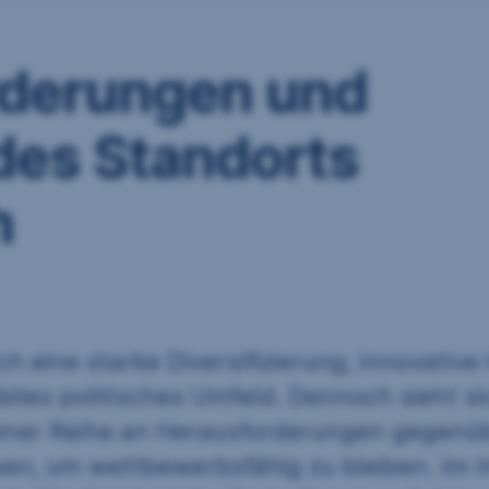
rderungen und
es Standorts
h
h eine starke Diversifizierung, innovative
iles politisches Umfeld. Dennoch sieht si
einer Reihe an Herausforderungen gegenüb
en, um wettbewerbsfähig zu bleiben. Im I