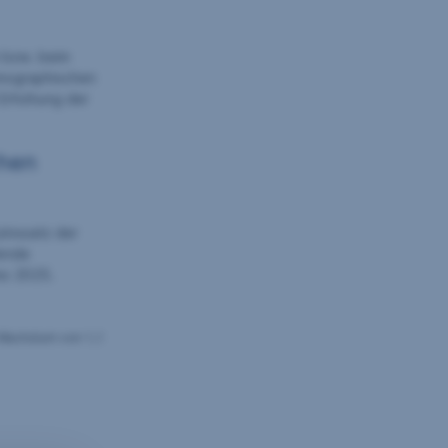
e bzw. beim
emographischen
 Erhöhung der
chen
zinssatz der
fende
es 2025.
 Wachstum von 1,1