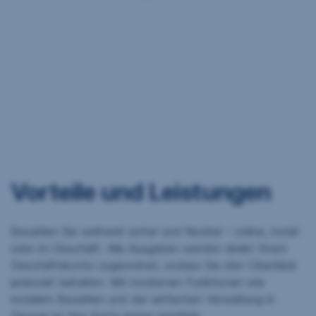
Vorteile und Leistungen
Bezahlen Sie weltweit sicher und flexibel – online, mobil
oder im Geschäft. Alle Ausgaben werden direkt Ihrem
Geschäftskonto zugeordnet, sodass Sie den Überblick
jederzeit behalten. Mit modernen Funktionen wie
mobilem Bezahlen und der einfachen Verwaltung in