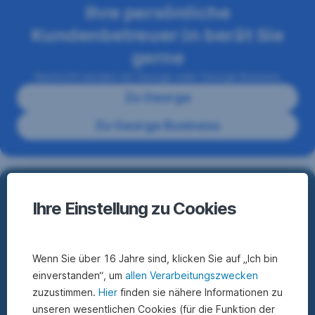
Ihre persönliche
Kundenbetreuer:in berät Sie
gerne
Nachricht senden mit George oder George Business
Zu George
Zu George Business
Ihre Einstellung zu Cookies
Sie haben keinen Zugang zu
George oder George Business?
Wenn Sie über 16 Jahre sind, klicken Sie auf „Ich bin
Vereinbaren Sie einen persönlichen Beratungstermin.
einverstanden“, um
allen Verarbeitungszwecken
zuzustimmen.
Hier
finden sie nähere Informationen zu
unseren wesentlichen Cookies (für die Funktion der