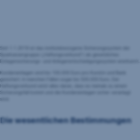
Seit 1.1.2019 ist das institutsbezogene Sicherungssystem der
Sparkassengruppe („Haftungsverbund“) als gesetzliches
Einlagensicherungs- und Anlegerentschädigungssystem anerkannt.
Kunden­einlagen sind bis 100.000 Euro pro Kund:in und Bank
gesichert. In manchen Fällen sogar bis 500.000 Euro. Der
Haftungs­verbund setzt alles daran, dass es niemals zu einem
Sicherungs­fall kommt und die Kunden­einlagen sicher veranlagt
sind.
Die wesentlichen Bestimmungen