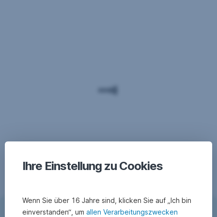
Mehr
Infos
zur
gesetzlichen
Einlagensicherung
erhalten
Sie
auf
www.s-
haftung.at
oder
per
E-
Mail
an
office@s-haftung.at
Ihre Einstellung zu Cookies
Wenn Sie über 16 Jahre sind, klicken Sie auf „Ich bin
einverstanden“, um
allen Verarbeitungszwecken