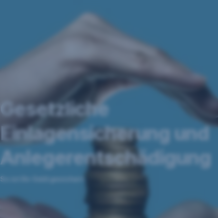
Navigation
überspringen
Gesetzliche
Einlagensicherung und
Anlegerentschädigung
So ist Ihr Geld gesichert