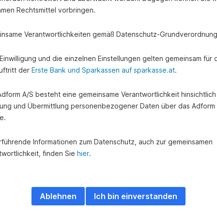
amen Rechtsmittel vorbringen.
e Karten im Überblick
nsame Verantwortlichkeiten gemäß Datenschutz-Grundverordnung
e Einwilligung und die einzelnen Einstellungen gelten gemeinsam für 
ftritt der
Erste Bank und Sparkassen auf sparkasse.at
.
 Adform A/S besteht eine gemeinsame Verantwortlichkeit hinsichtlich
ung und Übermittlung personenbezogener Daten über das Adform
e.
rführende Informationen zum Datenschutz, auch zur gemeinsamen
wortlichkeit, finden Sie
hier
.
Ablehnen
Ich bin einverstanden