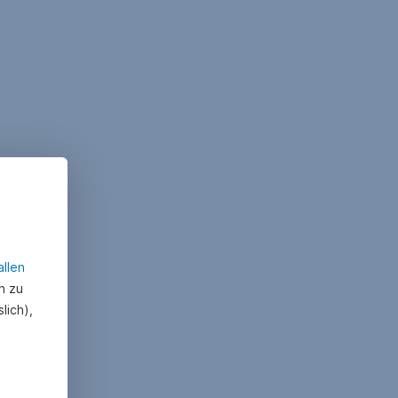
allen
n zu
lich),