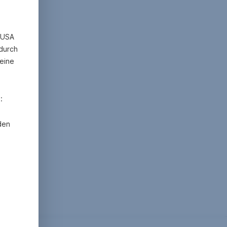
n USA
 durch
eine
:
den