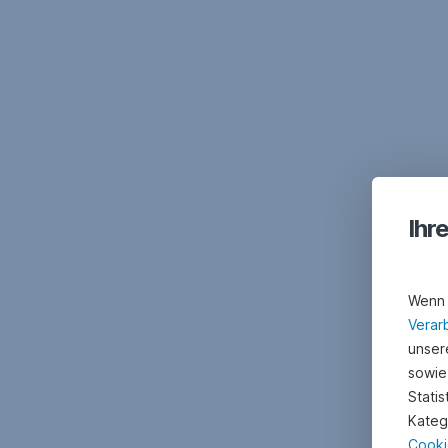
Ihr
Wenn 
Verar
unsere
sowie
Stati
Kateg
Cooki