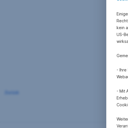
Einig
Recht
kein 
US-Be
wirks
Gemei
- Ihr
Webau
- Mit
Zurück
Erheb
Cooki
Weite
Verant