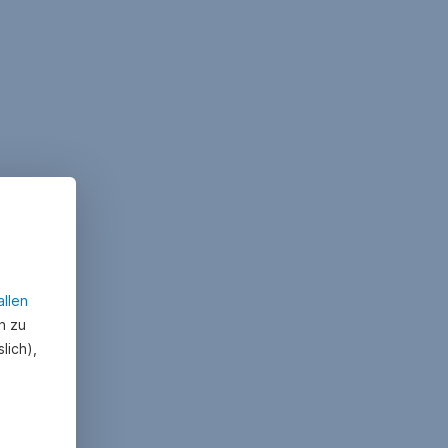
allen
n zu
lich),