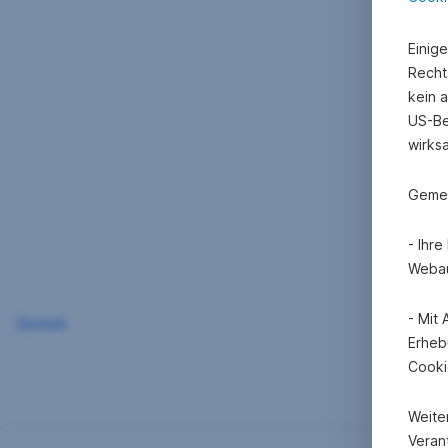
Einig
Recht
kein 
US-Be
wirks
Gemei
- Ihr
Webau
- Mit
Zurück
Erheb
Cooki
Weite
Verant