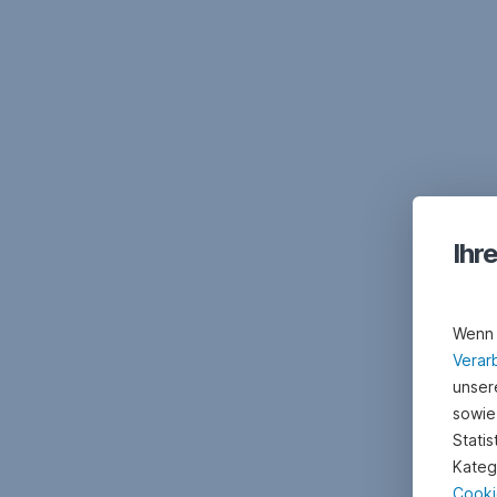
Ihr
Wenn 
Verar
unsere
sowie
Stati
Kateg
Cooki