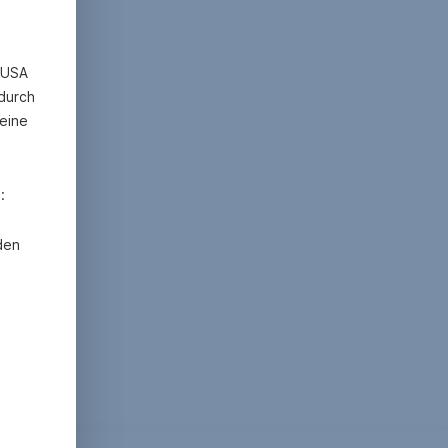
n USA
 durch
eine
:
den