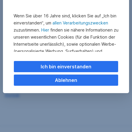
Wenn Sie über 16 Jahre sind, klicken Sie auf „Ich bin
einverstanden“, um
allen Verarbeitungszwecken
zuzustimmen.
Hier
finden sie nähere Informationen zu
unseren wesentlichen Cookies (für die Funktion der
Internetseite unerlässlich), sowie optionalen Werbe-
(personalisierte Werbung, Surfverhalten) und
Statistik-Cookies (Nutzerverhalten,
Serviceverbesserung). Einzelne Kategorien können
Ich bin einverstanden
Sie auch ablehnen. Ihre
Cookie Einstellungen können Sie jederzeit ändern
.
Ablehnen
Einige unserer Partnerdienste befinden sich in den
Zurück
USA. Nach Rechtssprechung des Europäischen
Gerichtshofs existiert derzeit in den USA kein
angemessener Datenschutz. Es besteht das Risiko,
dass Ihre Daten durch US-Behörden kontrolliert und
überwacht werden. Dagegen können Sie keine