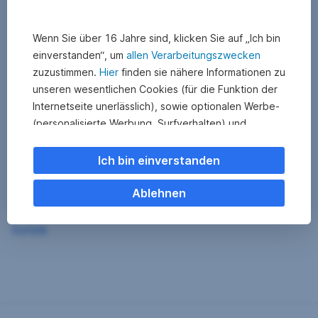
Wenn Sie über 16 Jahre sind, klicken Sie auf „Ich bin
einverstanden“, um
allen Verarbeitungszwecken
zuzustimmen.
Hier
finden sie nähere Informationen zu
unseren wesentlichen Cookies (für die Funktion der
Internetseite unerlässlich), sowie optionalen Werbe-
(personalisierte Werbung, Surfverhalten) und
Statistik-Cookies (Nutzerverhalten,
Serviceverbesserung). Einzelne Kategorien können
Ich bin einverstanden
Sie auch ablehnen. Ihre
Cookie Einstellungen können Sie jederzeit ändern
.
Ablehnen
Einige unserer Partnerdienste befinden sich in den
Zurück
USA. Nach Rechtssprechung des Europäischen
Gerichtshofs existiert derzeit in den USA kein
angemessener Datenschutz. Es besteht das Risiko,
dass Ihre Daten durch US-Behörden kontrolliert und
überwacht werden. Dagegen können Sie keine