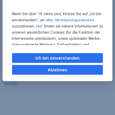
Wenn Sie über 16 Jahre sind, klicken Sie auf „Ich bin
einverstanden“, um
allen Verarbeitungszwecken
zuzustimmen.
Hier
finden sie nähere Informationen zu
unseren wesentlichen Cookies (für die Funktion der
Internetseite unerlässlich), sowie optionalen Werbe-
(personalisierte Werbung, Surfverhalten) und
Statistik-Cookies (Nutzerverhalten,
Serviceverbesserung). Einzelne Kategorien können
Ich bin einverstanden
Sie auch ablehnen. Ihre
Cookie Einstellungen können Sie jederzeit ändern
.
Ablehnen
Einige unserer Partnerdienste befinden sich in den
Zurück
USA. Nach Rechtssprechung des Europäischen
Gerichtshofs existiert derzeit in den USA kein
angemessener Datenschutz. Es besteht das Risiko,
dass Ihre Daten durch US-Behörden kontrolliert und
überwacht werden. Dagegen können Sie keine