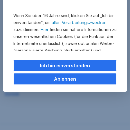
Wenn Sie über 16 Jahre sind, klicken Sie auf „Ich bin
einverstanden“, um
allen Verarbeitungszwecken
zuzustimmen.
Hier
finden sie nähere Informationen zu
unseren wesentlichen Cookies (für die Funktion der
Internetseite unerlässlich), sowie optionalen Werbe-
(personalisierte Werbung, Surfverhalten) und
Statistik-Cookies (Nutzerverhalten,
Serviceverbesserung). Einzelne Kategorien können
Ich bin einverstanden
Sie auch ablehnen. Ihre
Cookie Einstellungen können Sie jederzeit ändern
.
Ablehnen
Einige unserer Partnerdienste befinden sich in den
Zurück
USA. Nach Rechtssprechung des Europäischen
Gerichtshofs existiert derzeit in den USA kein
angemessener Datenschutz. Es besteht das Risiko,
dass Ihre Daten durch US-Behörden kontrolliert und
überwacht werden. Dagegen können Sie keine