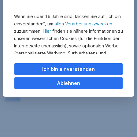
Wenn Sie über 16 Jahre sind, klicken Sie auf „Ich bin
einverstanden“, um
allen Verarbeitungszwecken
zuzustimmen.
Hier
finden sie nähere Informationen zu
unseren wesentlichen Cookies (für die Funktion der
Internetseite unerlässlich), sowie optionalen Werbe-
(personalisierte Werbung, Surfverhalten) und
Statistik-Cookies (Nutzerverhalten,
Serviceverbesserung). Einzelne Kategorien können
Ich bin einverstanden
Sie auch ablehnen. Ihre
Cookie Einstellungen können Sie jederzeit ändern
.
Ablehnen
Einige unserer Partnerdienste befinden sich in den
Zurück
USA. Nach Rechtssprechung des Europäischen
Gerichtshofs existiert derzeit in den USA kein
angemessener Datenschutz. Es besteht das Risiko,
dass Ihre Daten durch US-Behörden kontrolliert und
überwacht werden. Dagegen können Sie keine