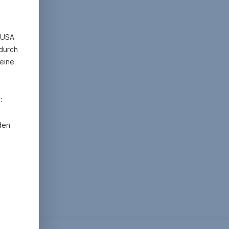
n USA
 durch
eine
:
den