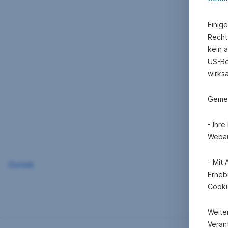
Einig
Recht
kein 
US-Be
wirks
Gemei
- Ihr
Webau
- Mit
Zurück
Erheb
Cooki
Weite
Verant