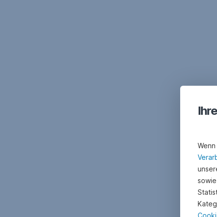
Ihr
Wenn 
Verar
unsere
sowie
Stati
Kateg
Cooki