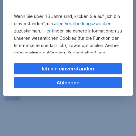
Wenn Sie über 16 Jahre sind, klicken Sie auf „Ich bin
einverstanden“, um
allen Verarbeitungszwecken
zuzustimmen.
Hier
finden sie nähere Informationen zu
unseren wesentlichen Cookies (für die Funktion der
Internetseite unerlässlich), sowie optionalen Werbe-
(personalisierte Werbung, Surfverhalten) und
Statistik-Cookies (Nutzerverhalten,
Serviceverbesserung). Einzelne Kategorien können
Ich bin einverstanden
Sie auch ablehnen. Ihre
Cookie Einstellungen können Sie jederzeit ändern
.
Ablehnen
Einige unserer Partnerdienste befinden sich in den
Zurück
USA. Nach Rechtssprechung des Europäischen
Gerichtshofs existiert derzeit in den USA kein
angemessener Datenschutz. Es besteht das Risiko,
dass Ihre Daten durch US-Behörden kontrolliert und
überwacht werden. Dagegen können Sie keine