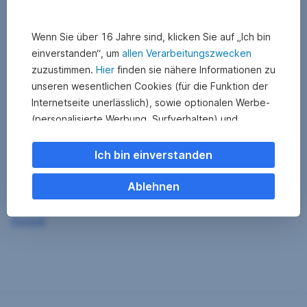
Wenn Sie über 16 Jahre sind, klicken Sie auf „Ich bin
einverstanden“, um
allen Verarbeitungszwecken
zuzustimmen.
Hier
finden sie nähere Informationen zu
unseren wesentlichen Cookies (für die Funktion der
Internetseite unerlässlich), sowie optionalen Werbe-
(personalisierte Werbung, Surfverhalten) und
Statistik-Cookies (Nutzerverhalten,
Serviceverbesserung). Einzelne Kategorien können
Ich bin einverstanden
Sie auch ablehnen. Ihre
Cookie Einstellungen können Sie jederzeit ändern
.
Ablehnen
Einige unserer Partnerdienste befinden sich in den
Zurück
USA. Nach Rechtssprechung des Europäischen
Gerichtshofs existiert derzeit in den USA kein
angemessener Datenschutz. Es besteht das Risiko,
dass Ihre Daten durch US-Behörden kontrolliert und
überwacht werden. Dagegen können Sie keine