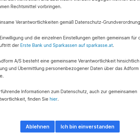
amen Rechtsmittel vorbringen.
nsame Verantwortlichkeiten gemäß Datenschutz-Grundverordnung
e Einwilligung und die einzelnen Einstellungen gelten gemeinsam für 
ftritt der
Erste Bank und Sparkassen auf sparkasse.at
.
 Adform A/S besteht eine gemeinsame Verantwortlichkeit hinsichtlich
ung und Übermittlung personenbezogener Daten über das Adform
e.
rführende Informationen zum Datenschutz, auch zur gemeinsamen
wortlichkeit, finden Sie
hier
.
Ablehnen
Ich bin einverstanden